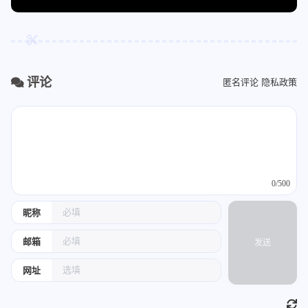
193
SpaceAfterLogicalNot:
false
194
SpaceAfterTemplateKeyword:
true
195
SpaceAroundPointerQualifiers:
Default
196
SpaceBeforeAssignmentOperators:
true
197
SpaceBeforeCaseColon:
false
评论
匿名评论
隐私政策
198
SpaceBeforeCpp11BracedList:
false
199
SpaceBeforeCtorInitializerColon:
true
200
SpaceBeforeInheritanceColon:
true
201
SpaceBeforeJsonColon:
false
202
SpaceBeforeParens:
ControlStatements
203
SpaceBeforeParensOptions:
0/500
204
AfterControlStatements:
true
205
AfterForeachMacros:
true
昵称
206
AfterFunctionDefinitionName:
false
207
AfterFunctionDeclarationName:
false
邮箱
发送
208
AfterIfMacros:
true
网址
209
AfterOverloadedOperator:
false
210
AfterPlacementOperator:
true