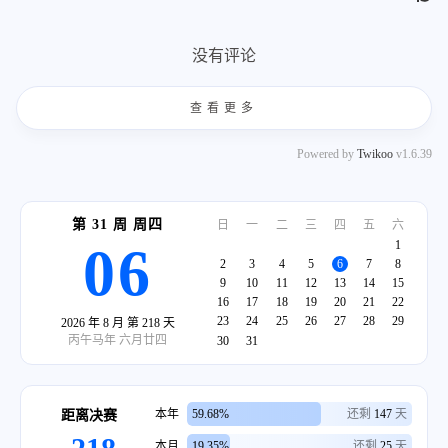
211
AfterRequiresInClause:
false
212
AfterRequiresInExpression:
false
213
BeforeNonEmptyParentheses:
false
没有评论
214
SpaceBeforeRangeBasedForLoopColon:
tr
215
SpaceBeforeSquareBrackets:
false
查看更多
216
SpaceInEmptyBlock:
false
217
SpacesBeforeTrailingComments:
2
Powered by
Twikoo
v1.6.39
218
SpacesInAngles:
Never
219
SpacesInContainerLiterals:
true
第 31 周 周四
日
一
二
三
四
五
六
220
SpacesInLineCommentPrefix:
1
06
221
Minimum:
1
2
3
4
5
6
7
8
222
Maximum:
-1
9
10
11
12
13
14
15
223
SpacesInParens:
Never
16
17
18
19
20
21
22
23
24
25
26
27
28
29
2026 年 8 月 第 218 天
224
SpacesInParensOptions:
丙午马年 六月廿四
30
31
225
InCStyleCasts:
false
226
InConditionalStatements:
false
227
InEmptyParentheses:
false
本年
59.68%
还剩
147
天
距离决赛
228
Other:
false
本月
19.35%
还剩
25
天