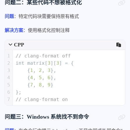
问题二：某些代码不想被格式化
104
EmptyLineAfterAccessModifier:
Never
105
EmptyLineBeforeAccessModifier:
Logica
问题
：特定代码块需要保持原有格式
106
ExperimentalAutoDetectBinPacking:
fal
107
FixNamespaceComments:
true
解决方案
：使用格式化控制注释
108
ForEachMacros:
109
-
foreach
CPP
110
-
Q_FOREACH
111
-
BOOST_FOREACH
1
// clang-format off
112
IfMacros:
2
int
 matrix[
3
][
3
] = {
113
-
KJ_IF_MAYBE
3
    {
1
, 
2
, 
3
},
114
IncludeBlocks:
Preserve
4
    {
4
, 
5
, 
6
},
115
IncludeCategories:
5
    {
7
, 
8
, 
9
}
116
-
Regex:
'^"(llvm|llvm-c|
6
};
117
Priority:
2
7
// clang-format on
118
SortPriority:
0
119
CaseSensitive:
false
问题三：Windows 系统找不到命令
120
-
Regex:
'^(<|"(gtest|gmo
121
Priority:
3