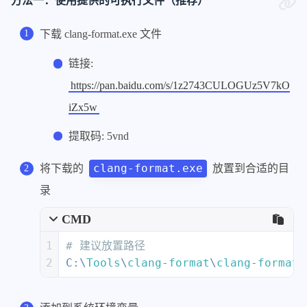
方法一：使用提供的可执行文件（推荐）
下载 clang-format.exe 文件
链接:
https://pan.baidu.com/s/1z2743CULOGUz5V7kO
iZx5w
提取码: 5vnd
clang-format.exe
将下载的
放置到合适的目
录
CMD
1
# 建议放置路径
2
C:\
Tools
\
clang
-
format
\
clang
-
format.