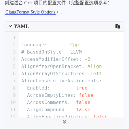
创建适合 C++ 项目的配置文件（完整配置选项参考：
ClangFormat Style Options
）：
YAML
1
---
2
Language:
Cpp
3
# BasedOnStyle:  LLVM
4
AccessModifierOffset:
-2
5
AlignAfterOpenBracket:
Align
6
AlignArrayOfStructures:
Left
7
AlignConsecutiveAssignments:
8
Enabled:
true
9
AcrossEmptyLines:
false
10
AcrossComments:
false
11
AlignCompound:
false
12
AlignFunctionPointers:
false
13
PadOperators:
true