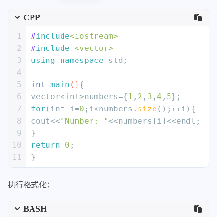
50
AllowShortCompoundRequirementOnASingl
CPP
51
AllowShortEnumsOnASingleLine:
false
52
AllowShortFunctionsOnASingleLine:
All
1
#
include
<iostream>
53
AllowShortIfStatementsOnASingleLine:
2
#
include
<vector>
54
AllowShortLambdasOnASingleLine:
All
3
using
namespace
 std;
55
AllowShortLoopsOnASingleLine:
false
4
56
AlwaysBreakAfterDefinitionReturnType:
5
int
main
()
{
57
AlwaysBreakAfterReturnType:
None
6
vector<
int
>numbers={
1
,
2
,
3
,
4
,
5
};
58
AlwaysBreakBeforeMultilineStrings:
fa
7
for
(
int
 i=
0
;i<numbers.
size
();++i){
59
AlwaysBreakTemplateDeclarations:
Mult
8
cout<<
"Number: "
<<numbers[i]<<endl;
60
AttributeMacros:
9
}
61
-
__capability
10
return
0
;
62
BinPackArguments:
true
11
}
63
BinPackParameters:
true
64
BitFieldColonSpacing:
Both
执行格式化：
65
BraceWrapping:
66
AfterCaseLabel:
false
BASH
67
AfterClass:
false