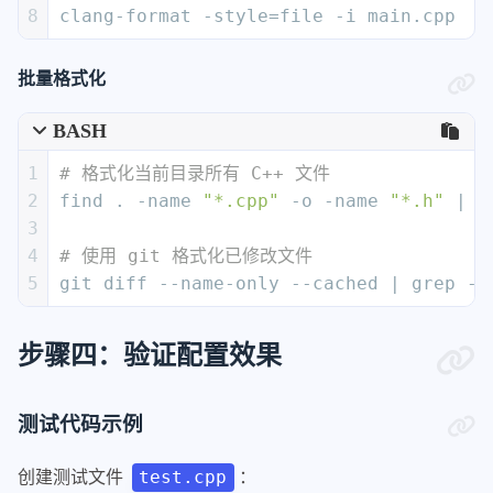
32
AlignCompound:
true
8
clang-format -style=file -i main.cpp
33
AlignFunctionPointers:
false
34
PadOperators:
true
批量格式化
35
AlignConsecutiveShortCaseStatements:
36
Enabled:
false
BASH
37
AcrossEmptyLines:
false
1
# 格式化当前目录所有 C++ 文件
38
AcrossComments:
false
2
find . -name 
"*.cpp"
 -o -name 
"*.h"
 | x
39
AlignCaseColons:
false
3
40
AlignEscapedNewlines:
Right
4
# 使用 git 格式化已修改文件
41
AlignOperands:
Align
5
git diff --name-only --cached | grep -E
42
AlignTrailingComments:
43
Kind:
Always
44
OverEmptyLines:
1
步骤四：验证配置效果
45
AllowAllArgumentsOnNextLine:
true
46
AllowAllParametersOfDeclarationOnNext
47
AllowBreakBeforeNoexceptSpecifier:
Ne
测试代码示例
48
AllowShortBlocksOnASingleLine:
Never
test.cpp
49
AllowShortCaseLabelsOnASingleLine:
fa
创建测试文件
：