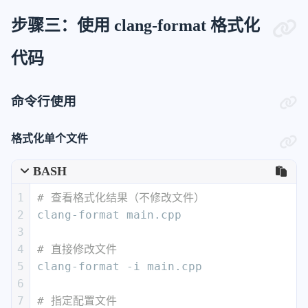
14
AlignConsecutiveBitFields:
15
Enabled:
false
步骤三：使用 clang-format 格式化
16
AcrossEmptyLines:
false
代码
17
AcrossComments:
false
18
AlignCompound:
false
19
AlignFunctionPointers:
false
命令行使用
20
PadOperators:
false
21
AlignConsecutiveDeclarations:
格式化单个文件
22
Enabled:
true
23
AcrossEmptyLines:
false
BASH
24
AcrossComments:
false
25
AlignCompound:
true
1
# 查看格式化结果（不修改文件）
26
AlignFunctionPointers:
true
2
clang-format main.cpp
27
PadOperators:
true
3
28
AlignConsecutiveMacros:
4
# 直接修改文件
29
Enabled:
true
5
clang-format -i main.cpp
30
AcrossEmptyLines:
true
6
31
AcrossComments:
true
7
# 指定配置文件