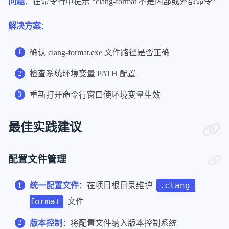
问题
：在命令行中提示 “clang-format 不是内部或外部命令”
122
SortPriority:
0
123
CaseSensitive:
false
解决方案
：
124
-
Regex:
'.*'
125
Priority:
1
确认 clang-format.exe 文件路径是否正确
126
SortPriority:
0
127
CaseSensitive:
false
检查系统环境变量 PATH 配置
128
IncludeIsMainRegex:
'(Test)?$'
重新打开命令行窗口使环境变量生效
129
IncludeIsMainSourceRegex:
''
130
IndentAccessModifiers:
false
131
IndentCaseBlocks:
false
最佳实践建议
132
IndentCaseLabels:
false
133
IndentExternBlock:
NoIndent
配置文件管理
134
IndentGotoLabels:
true
135
IndentPPDirectives:
None
.clang-
统一配置文件
：在项目根目录维护
136
IndentRequiresClause:
true
137
IndentWidth:
4
format
文件
138
IndentWrappedFunctionNames:
false
版本控制
：将配置文件纳入版本控制系统
139
InsertBraces:
false