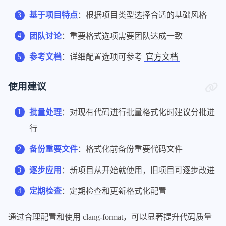
140
InsertNewlineAtEOF:
false
基于项目特点
：根据项目类型选择合适的基础风格
141
InsertTrailingCommas:
None
142
IntegerLiteralSeparator:
团队讨论
：重要格式选项需要团队达成一致
143
Binary:
0
参考文档
：详细配置选项可参考
官方文档
144
BinaryMinDigits:
0
145
Decimal:
0
使用建议
146
DecimalMinDigits:
0
147
Hex:
0
148
HexMinDigits:
0
批量处理
：对现有代码进行批量格式化时建议分批进
149
JavaScriptQuotes:
Leave
行
150
JavaScriptWrapImports:
true
151
KeepEmptyLinesAtTheStartOfBlocks:
tru
备份重要文件
：格式化前备份重要代码文件
152
KeepEmptyLinesAtEOF:
false
逐步应用
：新项目从开始就使用，旧项目可逐步改进
153
LambdaBodyIndentation:
Signature
154
LineEnding:
DeriveLF
定期检查
：定期检查和更新格式化配置
155
MacroBlockBegin:
''
156
MacroBlockEnd:
''
通过合理配置和使用 clang-format，可以显著提升代码质量
157
MaxEmptyLinesToKeep:
1