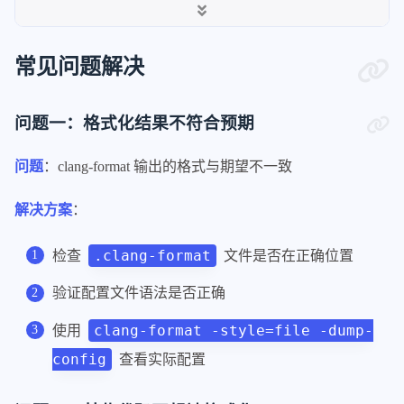
86
BreakAfterJavaFieldAnnotations:
false
13
}
87
BreakArrays:
false
14
88
BreakBeforeBinaryOperators:
None
常见问题解决
89
BreakBeforeConceptDeclarations:
Alway
90
BreakBeforeBraces:
Allman
问题一：格式化结果不符合预期
91
BreakBeforeInlineASMColon:
OnlyMultil
92
BreakBeforeTernaryOperators:
true
问题
：clang-format 输出的格式与期望不一致
93
BreakConstructorInitializers:
BeforeC
94
BreakInheritanceList:
BeforeColon
解决方案
：
95
BreakStringLiterals:
true
96
ColumnLimit:
0
.clang-format
检查
文件是否在正确位置
97
CommentPragmas:
'^ IWYU pragma:'
98
CompactNamespaces:
false
验证配置文件语法是否正确
99
ConstructorInitializerIndentWidth:
4
100
ContinuationIndentWidth:
4
clang-format -style=file -dump-
使用
101
Cpp11BracedListStyle:
false
config
查看实际配置
102
DerivePointerAlignment:
false
103
DisableFormat:
false