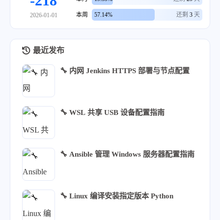
-218
229
SpacesInSquareBrackets:
false
230
Standard:
Latest
本周
57.14%
还剩
3
天
2026-01-01
231
StatementAttributeLikeMacros:
232
-
Q_EMIT
最近发布
233
StatementMacros:
234
-
Q_UNUSED
🔧 内网 Jenkins HTTPS 部署与节点配置
235
-
QT_REQUIRE_VERSION
236
TabWidth:
8
237
UseTab:
Never
🔧 WSL 共享 USB 设备配置指南
238
VerilogBreakBetweenInstancePorts:
tru
239
WhitespaceSensitiveMacros:
240
-
BOOST_PP_STRINGIZE
241
-
CF_SWIFT_NAME
🔧 Ansible 管理 Windows 服务器配置指南
242
-
NS_SWIFT_NAME
243
-
PP_STRINGIZE
244
-
STRINGIZE
🔧 Linux 编译安装指定版本 Python
245
...
246