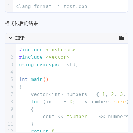
68
AfterControlStatement:
Never
1
clang-format -i test.cpp
69
AfterEnum:
false
70
AfterExternBlock:
false
格式化后的结果：
71
AfterFunction:
false
72
AfterNamespace:
false
CPP
73
AfterObjCDeclaration:
false
74
AfterStruct:
false
1
#
include
<iostream>
75
AfterUnion:
false
2
#
include
<vector>
76
BeforeCatch:
false
3
using
namespace
 std;
77
BeforeElse:
false
4
78
BeforeLambdaBody:
false
5
int
main
()
79
BeforeWhile:
false
6
{
80
IndentBraces:
false
7
    vector<
int
> numbers = { 
1
, 
2
, 
3
, 
4
81
SplitEmptyFunction:
true
8
for
 (
int
 i = 
0
; i < numbers.
size
()
82
SplitEmptyRecord:
true
9
    {
83
SplitEmptyNamespace:
true
10
        cout << 
"Number: "
 << numbers[
84
BreakAdjacentStringLiterals:
true
11
    }
85
BreakAfterAttributes:
Leave
12
return
0
;