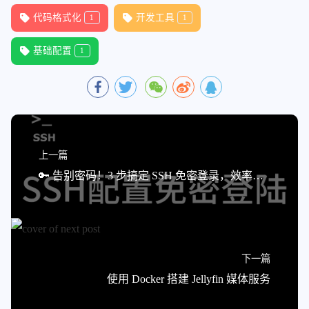
175
PenaltyReturnTypeOnItsOwnLine:
60
176
PointerAlignment:
Right
代码格式化
开发工具
1
1
177
PPIndentWidth:
-1
178
QualifierAlignment:
Leave
基础配置
1
179
ReferenceAlignment:
Pointer
180
ReflowComments:
true
181
RemoveBracesLLVM:
false
182
RemoveParentheses:
Leave
183
RemoveSemicolon:
false
184
RequiresClausePosition:
OwnLine
上一篇
185
RequiresExpressionIndentation:
OuterS
🔑 告别密码！3 步搞定 SSH 免密登录，效率翻倍！🚀
186
SeparateDefinitionBlocks:
Leave
187
ShortNamespaceLines:
1
188
SkipMacroDefinitionBody:
false
189
SortIncludes:
CaseSensitive
190
SortJavaStaticImport:
Before
下一篇
191
SortUsingDeclarations:
LexicographicN
使用 Docker 搭建 Jellyfin 媒体服务
192
SpaceAfterCStyleCast:
false