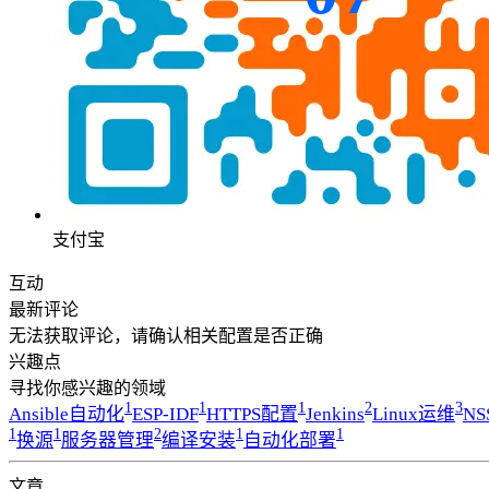
支付宝
互动
最新评论
无法获取评论，请确认相关配置是否正确
兴趣点
寻找你感兴趣的领域
1
1
1
2
3
Ansible自动化
ESP-IDF
HTTPS配置
Jenkins
Linux运维
NS
1
1
2
1
1
换源
服务器管理
编译安装
自动化部署
文章