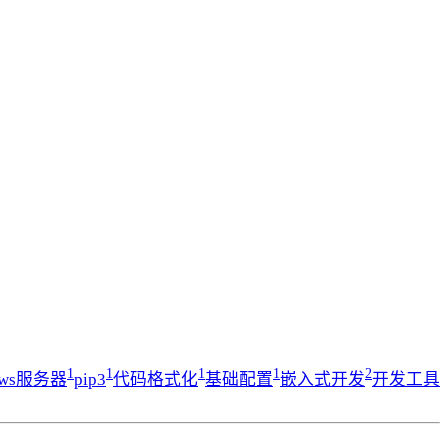
1
1
1
1
2
ows服务器
pip3
代码格式化
基础配置
嵌入式开发
开发工具