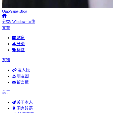
QiaoYang-Blog
分类: Windows运维
文章
隧道
分类
标签
友链
友人帐
朋友圈
留言板
关于
关于本人
闲言碎语