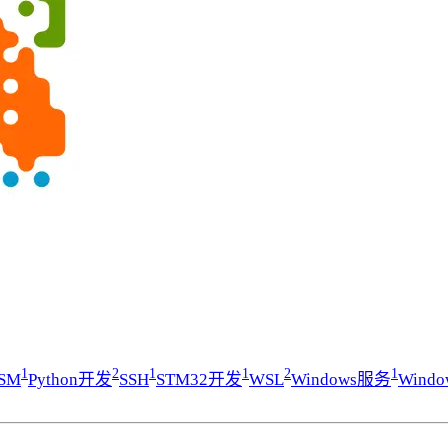
1
2
1
1
2
1
SM
Python开发
SSH
STM32开发
WSL
Windows服务
Wind